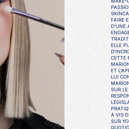
MAKE-U
PASSIO
SKINCA
FAIRE 
D’UNE
ENGAGÉ
TRADIT
ELLE P
D’INCR
CETTE 
MARION
ET L’A
LUI CO
MARION
SUR LE
RESPON
LÉGISL
PRATIQ
À VIS 
SUR YO
QUOTID