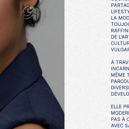
PARTAG
LIFEST
LA MOD
TOUJOU
RAFFIN
DE L’A
CULTUR
VULGAR
À TRAV
INCARN
MÊME 
PARCOU
DIVERS
DÉVELO
ELLE P
MODERN
PAS À 
AVEC 