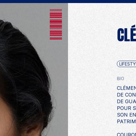
PRO
CL
LIFESTY
BIO
CLÉMEN
DE CON
DE GUA
POUR S
SON E
PATRIM
COURON