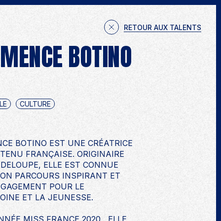
JETS
TALENTS
EXPERTISES
NOUS CONTACTER
RETOUR AUX TALENTS
ÉMENCE BOTINO
LE
CULTURE
CE BOTINO EST UNE CRÉATRICE
TENU FRANÇAISE. ORIGINAIRE
DELOUPE, ELLE EST CONNUE
ON PARCOURS INSPIRANT ET
NGAGEMENT POUR LE
OINE ET LA JEUNESSE.
NÉE MISS FRANCE 2020 , ELLE